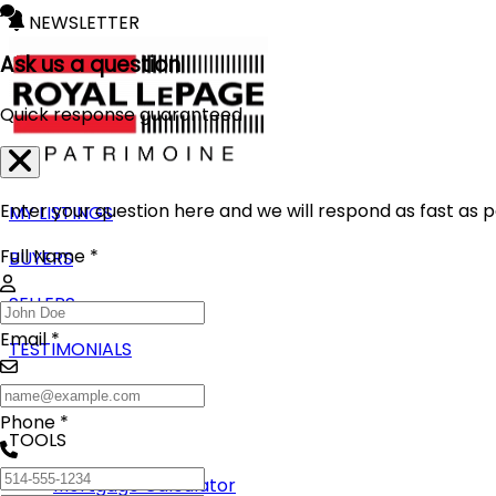
NEWSLETTER
Ask us a question
Quick response guaranteed
Enter your question here and we will respond as fast as p
MY LISTINGS
Full Name *
BUYERS
SELLERS
Email *
TESTIMONIALS
BLOG
Phone *
TOOLS
Mortgage Calculator