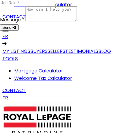
Welcome Tax Calculator
CONTACT
Message *
Send
FR
MY LISTINGS
BUYERS
SELLERS
TESTIMONIALS
BLOG
TOOLS
Mortgage Calculator
Welcome Tax Calculator
CONTACT
FR