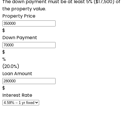
The down payment must be at least 5% (
$17,500
) of
the property value.
Property Price
$
Down Payment
$
%
(20.0%)
Loan Amount
$
Interest Rate