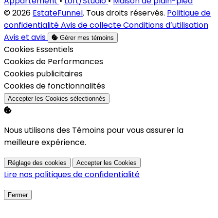
Appartement
•
Loft/Studio
•
Maison de plain-pied
© 2026
EstateFunnel
. Tous droits réservés.
Politique de
confidentialité
Avis de collecte
Conditions d’utilisation
Avis et avis
Gérer mes témoins
Activer
Cookies Essentiels
Activer
Cookies de Performances
Activer
Cookies publicitaires
Activer
Cookies de fonctionnalités
Accepter les Cookies sélectionnés
Nous utilisons des Témoins pour vous assurer la
meilleure expérience.
Réglage des cookies
Accepter les Cookies
Lire nos politiques de confidentialité
Fermer