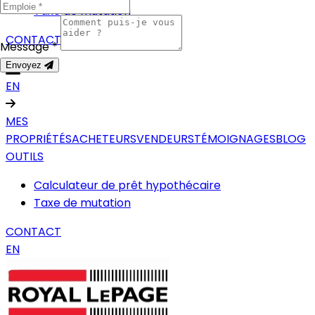
Taxe de mutation
CONTACT
Message *
Envoyez
EN
MES
PROPRIÉTÉS
ACHETEURS
VENDEURS
TÉMOIGNAGES
BLOG
OUTILS
Calculateur de prêt hypothécaire
Taxe de mutation
CONTACT
EN