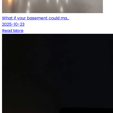
What if your basement could ma...
2025-10-23
Read More