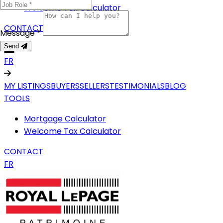
Welcome Tax Calculator
CONTACT
Message *
Send
FR
MY LISTINGS
BUYERS
SELLERS
TESTIMONIALS
BLOG
TOOLS
Mortgage Calculator
Welcome Tax Calculator
CONTACT
FR