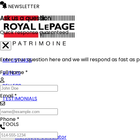
NEWSLETTER
Ask us a question
Quick response guaranteed
Enter your question here and we will respond as fast as p
MY LISTINGS
Full Name *
BUYERS
SELLERS
Email *
TESTIMONIALS
BLOG
Phone *
TOOLS
Mortgage Calculator