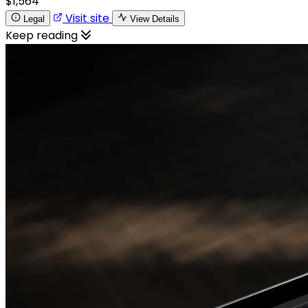
$1,564
Visit site
Legal
View Details
Keep reading