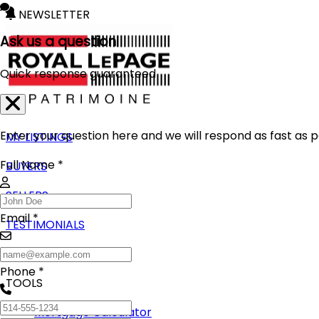
NEWSLETTER
Ask us a question
Quick response guaranteed
Enter your question here and we will respond as fast as p
MY LISTINGS
Full Name *
BUYERS
SELLERS
Email *
TESTIMONIALS
BLOG
Phone *
TOOLS
Mortgage Calculator