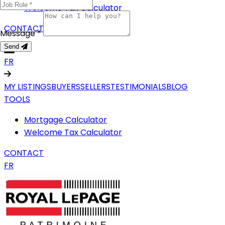
Welcome Tax Calculator
CONTACT
Message *
Send
FR
MY LISTINGS
BUYERS
SELLERS
TESTIMONIALS
BLOG
TOOLS
Mortgage Calculator
Welcome Tax Calculator
CONTACT
FR