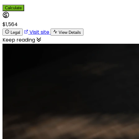
Calculate
$1,564
Visit site
Legal
View Details
Keep reading