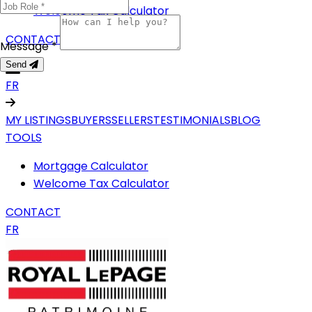
Welcome Tax Calculator
CONTACT
Message *
Send
FR
MY LISTINGS
BUYERS
SELLERS
TESTIMONIALS
BLOG
TOOLS
Mortgage Calculator
Welcome Tax Calculator
CONTACT
FR