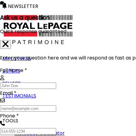
NEWSLETTER
Ask us a question
Quick response guaranteed
Enter your question here and we will respond as fast as p
MY LISTINGS
Full Name *
BUYERS
SELLERS
Email *
TESTIMONIALS
BLOG
Phone *
TOOLS
Mortgage Calculator