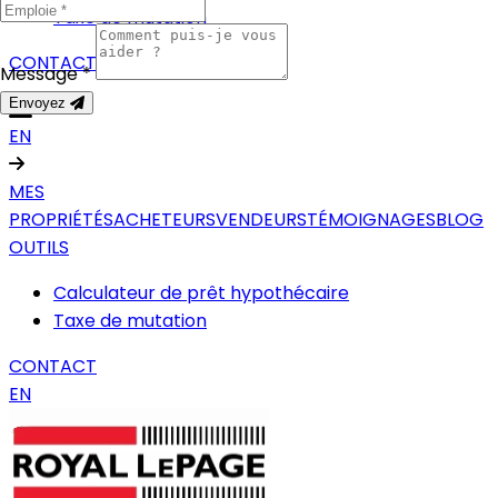
Taxe de mutation
CONTACT
Message *
Envoyez
EN
MES
PROPRIÉTÉS
ACHETEURS
VENDEURS
TÉMOIGNAGES
BLOG
OUTILS
Calculateur de prêt hypothécaire
Taxe de mutation
CONTACT
EN