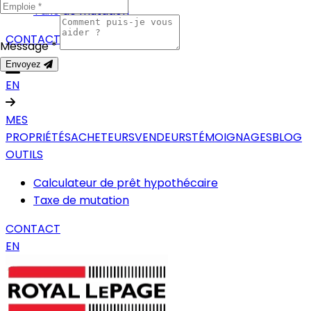
Taxe de mutation
CONTACT
Message *
Envoyez
EN
MES
PROPRIÉTÉS
ACHETEURS
VENDEURS
TÉMOIGNAGES
BLOG
OUTILS
Calculateur de prêt hypothécaire
Taxe de mutation
CONTACT
EN