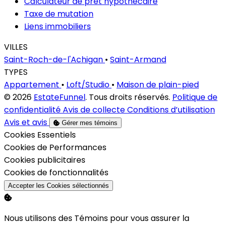
Calculateur de prêt hypothécaire
Taxe de mutation
Liens immobiliers
VILLES
Saint-Roch-de-l'Achigan
•
Saint-Armand
TYPES
Appartement
•
Loft/Studio
•
Maison de plain-pied
© 2026
EstateFunnel
. Tous droits réservés.
Politique de
confidentialité
Avis de collecte
Conditions d’utilisation
Avis et avis
Gérer mes témoins
Activer
Cookies Essentiels
Activer
Cookies de Performances
Activer
Cookies publicitaires
Activer
Cookies de fonctionnalités
Accepter les Cookies sélectionnés
Nous utilisons des Témoins pour vous assurer la