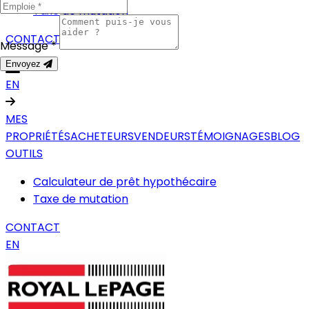
Taxe de mutation
CONTACT
Message *
Envoyez
EN
MES
PROPRIÉTÉS
ACHETEURS
VENDEURS
TÉMOIGNAGES
BLOG
OUTILS
Calculateur de prêt hypothécaire
Taxe de mutation
CONTACT
EN