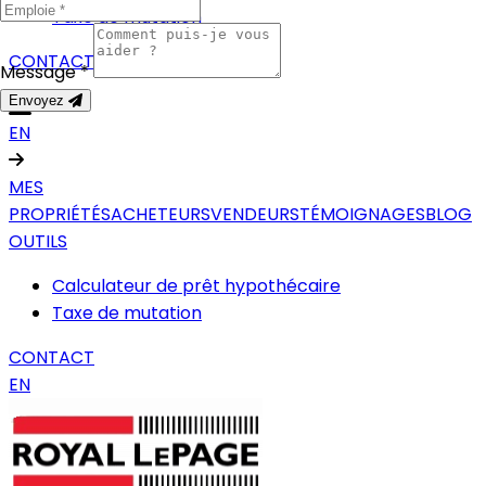
Taxe de mutation
CONTACT
Message *
Envoyez
EN
MES
PROPRIÉTÉS
ACHETEURS
VENDEURS
TÉMOIGNAGES
BLOG
OUTILS
Calculateur de prêt hypothécaire
Taxe de mutation
CONTACT
EN