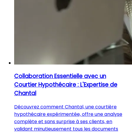
Collaboration Essentielle avec un
Courtier Hypothécaire : L'Expertise de
Chantal
Découvrez comment Chantal, une courtière
hypothécaire expérimentée, offre une analyse
complète et sans surprise à ses clients, en
validant minutieusement tous les documents