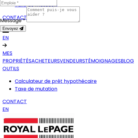
Taxe de mutation
CONTACT
Message *
Envoyez
EN
MES
PROPRIÉTÉS
ACHETEURS
VENDEURS
TÉMOIGNAGES
BLOG
OUTILS
Calculateur de prêt hypothécaire
Taxe de mutation
CONTACT
EN