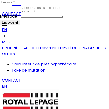
Taxe de mutation
CONTACT
Message *
Envoyez
EN
MES
PROPRIÉTÉS
ACHETEURS
VENDEURS
TÉMOIGNAGES
BLOG
OUTILS
Calculateur de prêt hypothécaire
Taxe de mutation
CONTACT
EN