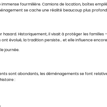
e immense fourmilière. Camions de location, boîtes empilé
déménagement se cache une réalité beaucoup plus profonde 
 hasard. Historiquement, il visait à protéger les famill
 ont évolué, la tradition persiste… et elle influence enco
e journée.
gements sont abondants, les déménagements se font rela
istoire :
s