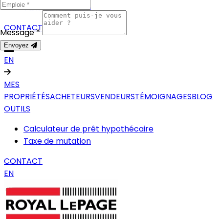
Taxe de mutation
CONTACT
Message *
Envoyez
EN
MES
PROPRIÉTÉS
ACHETEURS
VENDEURS
TÉMOIGNAGES
BLOG
OUTILS
Calculateur de prêt hypothécaire
Taxe de mutation
CONTACT
EN